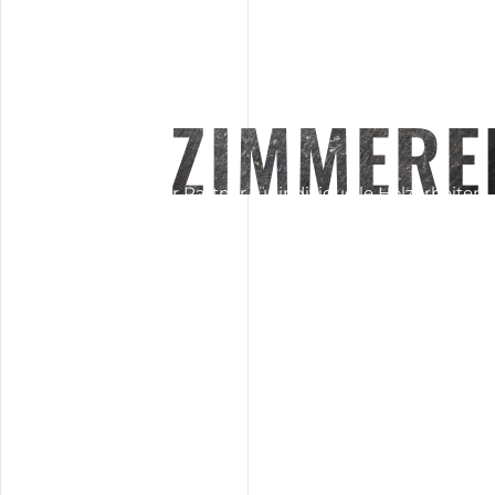
ZIMMERE
Stefan Hötzel – ihr Partner für individuelle Holzarbeiten
rund um ihr Haus!