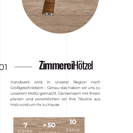
Zimmerei
Hötzel
01
Handwerk wird in unserer Region noch
Großgeschrieben! – Genau das haben wir uns zu
unserem Motto gemacht. Gemeinsam mit Ihnen
planen und verwirklichen wir Ihre Träume aus
Holz rund um ihr zu Hause
10
7
> 50
Jahre
starke