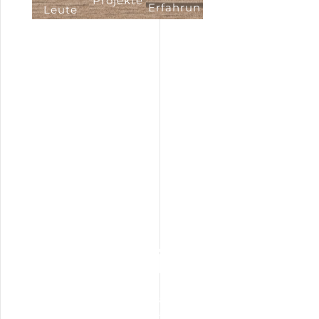
Projekte
Erfahrun
Leute
g
Projekte
02
Wir übernehmen für Sie alles von der Planung
und Eingabeplanung bis hin zur Fertigstellung.